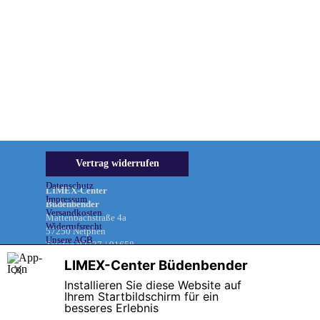
Informationen &
Vertrag widerrufen
Rechtliches
Datenschutz
LIMEX-Center
Impressum
Büdenbender
Versandkosten
Mattenbachstraße 4a
Widerrufsrecht
57250 Netphen
Unsere AGB
Telefon 02737 / 91658
LIMEX-Center Büdenbender
X
Installieren Sie diese Website auf
Zurück zum Seiteninhalt
Ihrem Startbildschirm für ein
besseres Erlebnis