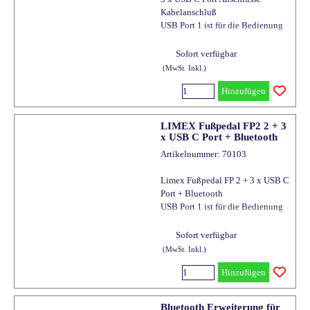
Kabelanschluß
USB Port 1 ist für die Bedienung
mit der Limex App.
USB Port 2 und 3 sind für die
Sofort verfügbar
Ausgabe von Liedtexten
(MwSt. Inkl.)
Spielfertig programmiert
Sofort spielbereit
Hinzufügen
Die Programmierung des
Fußpedals erfolgt mit der
LIMEX Fußpedal FP2 2 + 3
optionalen LIMEX APP
x USB C Port + Bluetooth
Liedtextanzeige an allen 3
Artikelnummer: 70103
Anschlüssen möglich
Aufrüstung auf Bluetooth und
Limex Fußpedal FP 2 + 3 x USB C
damit kabelloser Betrieb später
Port + Bluetooth
möglich
USB Port 1 ist für die Bedienung
mit der Limex App.
USB Port 2 und 3 sind für die
Sofort verfügbar
Ausgabe von Liedtexten
(MwSt. Inkl.)
Spielfertig programmiert
Sofort spielbereit
Hinzufügen
Bluetooth Erweiterung für