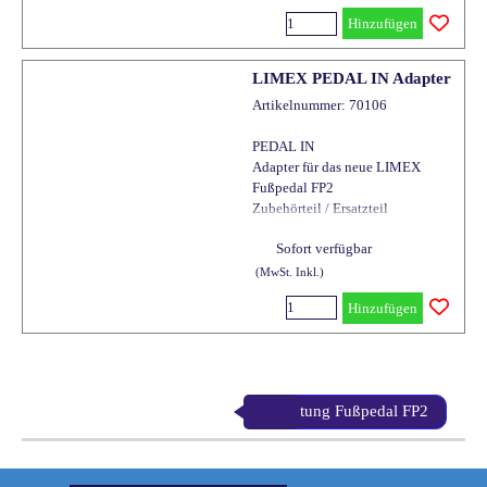
Somit ist bei Spielen mit Funk
Hinzufügen
keine weitere Kabelverbindung
nötig.
LIMEX PEDAL IN Adapter
Artikelnummer: 70106
PEDAL IN
Adapter für das neue LIMEX
Fußpedal FP2
Zubehörteil / Ersatzteil
Fußpedale werden mit Adapter
Sofort verfügbar
und Kabel ausgeliefert
(MwSt. Inkl.)
Hinzufügen
Anleitung Fußpedal FP2