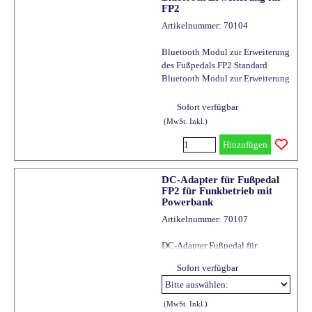
FP2
Artikelnummer: 70104
Bluetooth Modul zur Erweiterung
des Fußpedals FP2 Standard
Bluetooth Modul zur Erweiterung
des Fußpedals FP2 inkl. 3 x USB
C Port Anschlüsse
Sofort verfügbar
Nachrüstung jederzeit in einem
(MwSt. Inkl.)
LIMEX Einbau-Center möglich.
Hinzufügen
DC-Adapter für Fußpedal
FP2 für Funkbetrieb mit
Powerbank
Artikelnummer: 70107
DC-Adapter Fußpedal für
kabellosen Betrieb*
Sofort verfügbar
*Nur bei Funkbetrieb möglich
Adapter für das LIMEX Fußpedal
FP2
(MwSt. Inkl.)
Für Anschluss an Powerbank*