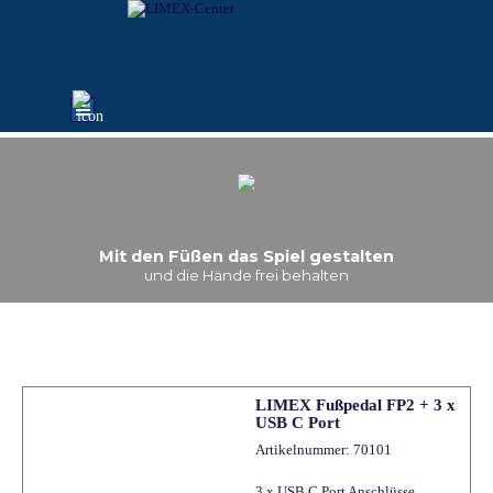
Direkt zum Seiteninhalt
Menü überspringen
Mit den Füßen das Spiel gestalten
und die Hände frei behalten
LIMEX Fußpedal FP2 + 3 x
USB C Port
Artikelnummer: 70101
3 x USB C Port Anschlüsse