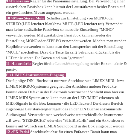
9 >Panorama
Regler für die Panoramaeinstellung. Bei Verwendung einer
zusätzlichen Passivbox kann hiermit der Lautstärkewert beider Boxen auf
ein gewünschtes Niveau angepasst werden.
10 >Mono Stereo Mute
Schalter zur Einstellung von MONO oder
STEREO (LED leuchtet blau) bzw. MUTE (LED leuchtet rot). Verwendet
man keine zusätzliche Passivbox so muss die Einstellung "MONO"
verwendet werden. Mit zusätzlicher Passivbox kann entweder die
Einstellung MONO oder STEREO verwendet werden. Möchte man nur den
Kopfhörer verwenden so kann man den Lautsprecher mit der Einstellung
"MUTE" abschalten. Dazu die Taste für ca. 2 Sekunden drücken bis die
LED rot leuchtet. Die Boxen sind nun "gemutet".
11 >
Lautstärke
Regler für die Lautstärkenregelung beider Boxen - aktiv &
passiv.
E >LIMEX-Instrumenten-Eingang
Die 6 polige DIN - Buchse ist nur zum Anschluss von LIMEX MIDI - bzw.
LIMEX MIKRO-Systemen geeignet. Der Anschluss anderer Produkte
könnte einen Defekt in der Elektronik verursachen! Schließt man hier ein
LIMEX MIDI System an so kann man an der LED "MIDI" erkennen ob
MIDI-Signale in die Box kommen - die LED flackert! Der diesen Bereich
zugehörige Lautstärkeregler regelt das an der DIN Buchse ankommende
Audiosignal. Verwendet man wechselweise unterschiedliche Instrumente -
z.B. zwei "STEIRISCHE" oder eine "STEIRISCHE" und ein Akkordeon so
könnte auf Wunsch ein LIMEX Soundboard in die Box eingebaut werden.
12 >
FX-Pedal
Anschlussbuchse für einen Fußtaster. Damit kann man