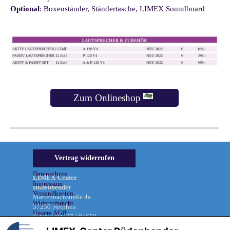
Optional
: Boxenständer, Ständertasche, LIMEX Soundboard
Zum Onlineshop
Informationen &
Vertrag widerrufen
Rechtliches
Datenschutz
LIMEX-Center
Impressum
Büdenbender
Versandkosten
Mattenbachstraße 4a
Widerrufsrecht
57250 Netphen
Unsere AGB
Telefon 02737 / 91658