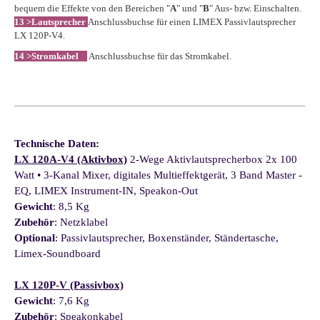
bequem die Effekte von den Bereichen "
A
" und "
B
" Aus- bzw. Einschalten.
13 >
Lautsprecher
Anschlussbuchse für einen LIMEX Passivlautsprecher
LX 120P-V4.
14 >Stromkabel
Anschlussbuchse für das Stromkabel.
Technische Daten:
LX 120A-V4 (Aktivbox)
2-Wege Aktivlautsprecherbox 2x 100
Watt • 3-Kanal Mixer, digitales Multieffektgerät, 3 Band Master -
EQ, LIMEX Instrument-IN, Speakon-Out
Gewicht
: 8,5 Kg
Zubehör
: Netzklabel
Optional
: Passivlautsprecher, Boxenständer, Ständertasche,
Limex-Soundboard
LX 120P-V (Passivbox)
Gewicht
: 7,6 Kg
Zubehör
: Speakonkabel