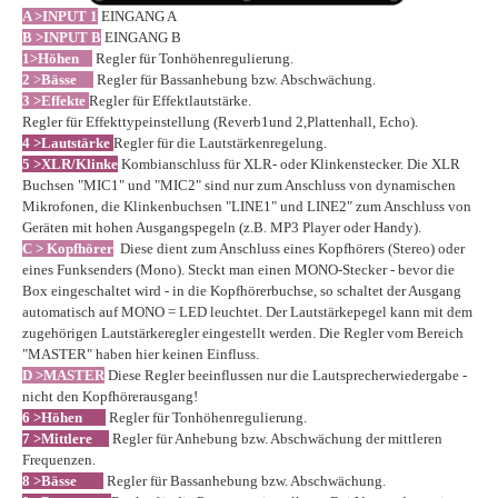
A >INPUT 1
EINGANG A
B
>INPUT B
EINGANG B
1>Höhen
Regler für Tonhöhenregulierung.
2
>
Bässe
Regler für Bassanhebung bzw. Abschwächung.
3 >
Effekte
Regler für Effektlautstärke.
Regler für Effekttypeinstellung (Reverb1und 2,Plattenhall, Echo).
4 >Lautstärke
Regler für die Lautstärkenregelung.
5 >XLR/Klinke
Kombianschluss für XLR- oder Klinkenstecker. Die XLR
Buchsen "MIC1" und "MIC2" sind nur zum Anschluss von dynamischen
Mikrofonen, die Klinkenbuchsen "LINE1" und LINE2" zum Anschluss von
Geräten mit hohen Ausgangspegeln (z.B. MP3 Player oder Handy).
C > Kopfhörer
Diese dient zum Anschluss eines Kopfhörers (Stereo) oder
eines Funksenders (Mono). Steckt man einen MONO-Stecker - bevor die
Box eingeschaltet wird - in die Kopfhörerbuchse, so schaltet der Ausgang
automatisch auf MONO = LED leuchtet. Der Lautstärkepegel kann mit dem
zugehörigen Lautstärkeregler eingestellt werden. Die Regler vom Bereich
"MASTER" haben hier keinen Einfluss.
D >
MASTER
Diese Regler beeinflussen nur die Lautsprecherwiedergabe -
nicht den Kopfhörerausgang!
6 >Höhen
Regler für Tonhöhenregulierung.
7 >Mittlere
Regler für Anhebung bzw. Abschwächung der mittleren
Frequenzen.
8 >Bässe
Regler für Bassanhebung bzw. Abschwächung.