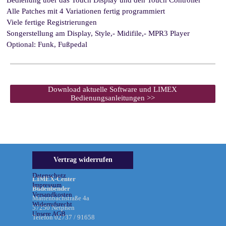
Bedienung über das Touch Display und den Touch Controller
Alle Patches mit 4 Variationen fertig programmiert
Viele fertige Registrierungen
Songerstellung am Display,
Style,- Midifile,- MPR3 Player
Optional: Funk, Fußpedal
Download aktuelle Software und LIMEX
Bedienungsanleitungen >>
Informationen &
Vertrag widerrufen
Rechtliches
Datenschutz
LIMEX-Center
Impressum
Büdenbender
Versandkosten
Mattenbachstraße 4a
Widerrufsrecht
57250 Netphen
Unsere AGB
Telefon 02737 / 91658