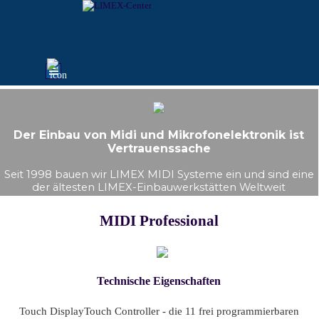
Direkt zum Seiteninhalt
Menü überspringen
Der Einbau von Midi und Mikrofonelektronik ist
Vertrauenssache
Seit 1998 bauen wir LIMEX MIDI Systeme ein und sind eine
der ältesten LIMEX-Einbauwerkstätten Weltweit
MIDI Professional
Technische Eigenschaften
Touch Display
Touch Controller - die 11 frei programmierbaren