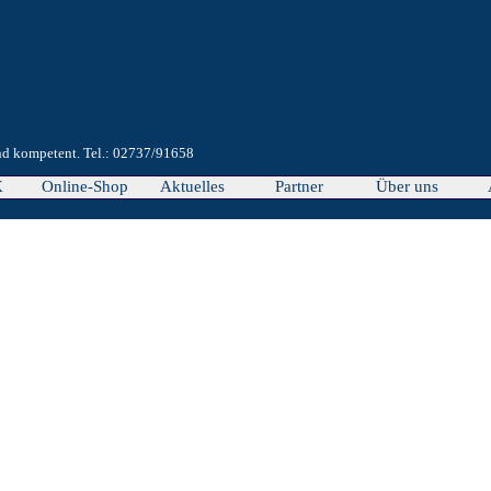
und kompetent. Tel.: 02737/91658
Menü überspringen
X
Online-Shop
Aktuelles
Partner
Über uns
▼
▼