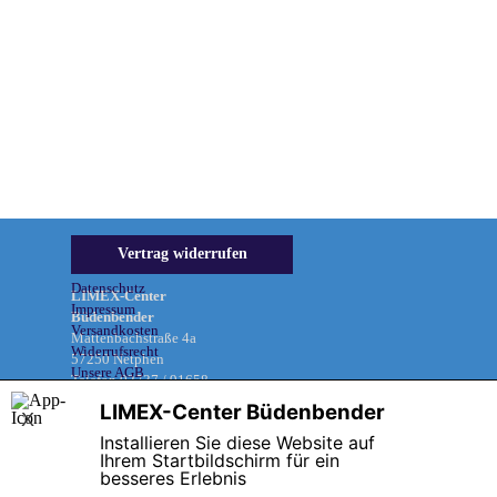
Informationen &
Vertrag widerrufen
Rechtliches
Datenschutz
LIMEX-Center
Impressum
Büdenbender
Versandkosten
Mattenbachstraße 4a
Widerrufsrecht
57250 Netphen
Unsere AGB
Telefon 02737 / 91658
LIMEX-Center Büdenbender
X
Installieren Sie diese Website auf
Zurück zum Seiteninhalt
Ihrem Startbildschirm für ein
besseres Erlebnis