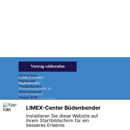
Informationen &
Vertrag widerrufen
Rechtliches
Datenschutz
LIMEX-Center
Impressum
Büdenbender
Versandkosten
Mattenbachstraße 4a
Widerrufsrecht
57250 Netphen
Unsere AGB
Telefon 02737 / 91658
LIMEX-Center Büdenbender
X
Installieren Sie diese Website auf
Zurück zum Seiteninhalt
Ihrem Startbildschirm für ein
besseres Erlebnis